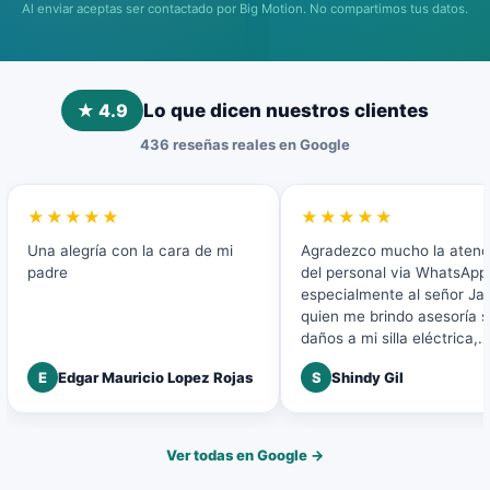
Al enviar aceptas ser contactado por Big Motion. No compartimos tus datos.
★ 4.9
Lo que dicen nuestros clientes
436 reseñas reales en Google
★★★★★
★★★★★
Una alegría con la cara de mi
Agradezco mucho la atenc
padre
del personal via WhatsApp 
especialmente al señor Ja
quien me brindo asesoría 
daños a mi silla eléctrica,
agradezco la buena atenci
E
Edgar Mauricio Lopez Rojas
S
Shindy Gil
disposición a mi solicitud.
Ver todas en Google →