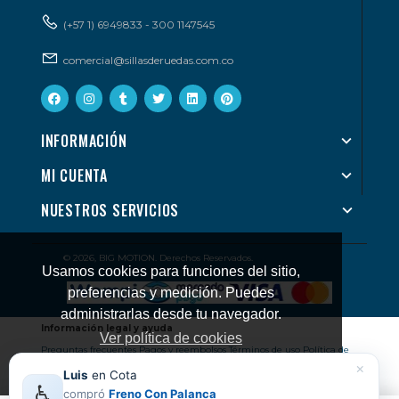
(+57 1) 6949833 - 300 1147545
comercial@sillasderuedas.com.co
INFORMACIÓN
MI CUENTA
NUESTROS SERVICIOS
© 2026, BIG MOTION. Derechos Reservados.
Usamos cookies para funciones del sitio,
preferencias y medición. Puedes
administrarlas desde tu navegador.
Información legal y ayuda
Ver política de cookies
Preguntas frecuentes
Pagos y reembolsos
Términos de uso
Política de
×
cookies
Tratamiento de datos
Devoluciones
Luis
en Cota
Entendido
♿
compró
Freno Con Palanca