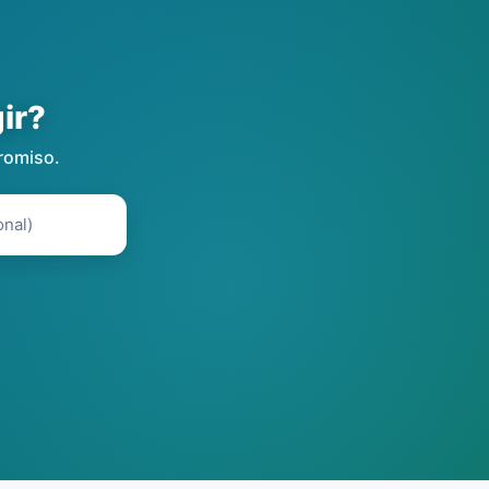
ir?
romiso.