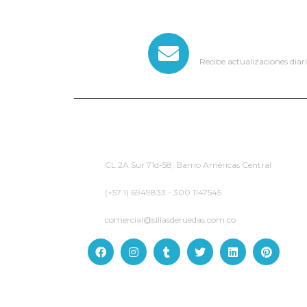
SUSCRÍBETE AL 
Recibe actualizaciones diari
CL 2A Sur 71d-58, Barrio Américas Central
(+57 1) 6949833 - 300 1147545
comercial@sillasderuedas.com.co