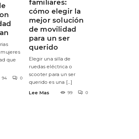
familiares:
de
cómo elegir la
con
mejor solución
dad
de movilidad
ran
para un ser
rias
querido
e mujeres
Elegir una silla de
dad que
ruedas eléctrica o
scooter para un ser
94
0
querido es una [...]
Lee Mas
99
0