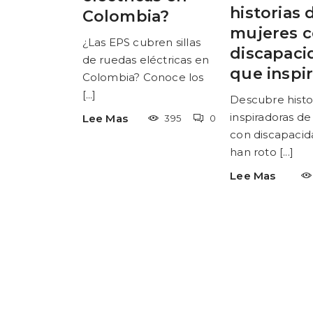
historias 
Colombia?
mujeres 
¿Las EPS cubren sillas
discapaci
de ruedas eléctricas en
que inspi
Colombia? Conoce los
[...]
Descubre histo
inspiradoras d
Lee Mas
395
0
con discapaci
han roto [...]
Lee Mas