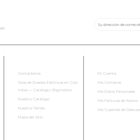
BOLETÍN INFORMATIVO
as!
INFORMACIÓN
MI CUENTA
Contáctenos
Mi Cuenta
Sillas de Ruedas Eléctricas en Colo
Mis Compras
mbia — Catálogo | Bigmotion
Mis Datos Personales
Nuestro Catálogo
Mis Facturas de Abono
Nuestra Tienda
Mis Cupones de Descue
Mapa del Sitio