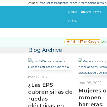
Ayuda:
Preguntas frecuentes
Pagos y reembolsos
Término
HOME
PRODUCTOS
BLOG
★ 4.9 · 437 en Google
E
Blog Archive
mar 17, 2026
mar 08, 2026
¿Las EPS
Mujeres 
cubren sillas de
rompen
ruedas
barreras:
eléctricas en