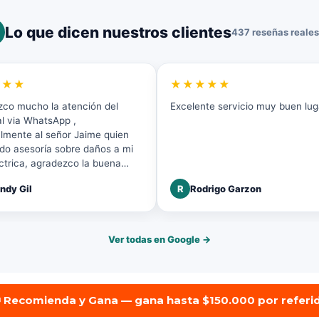
Lo que dicen nuestros clientes
437 reseñas reales
★★★
★★★★★
co mucho la atención del
Excelente servicio muy buen lug
l via WhatsApp ,
lmente al señor Jaime quien
do asesoría sobre daños a mi
léctrica, agradezco la buena
n y disposición a mi solicitud.
ndy Gil
R
Rodrigo Garzon
Ver todas en Google →
 Recomienda y Gana — gana hasta $150.000 por referi