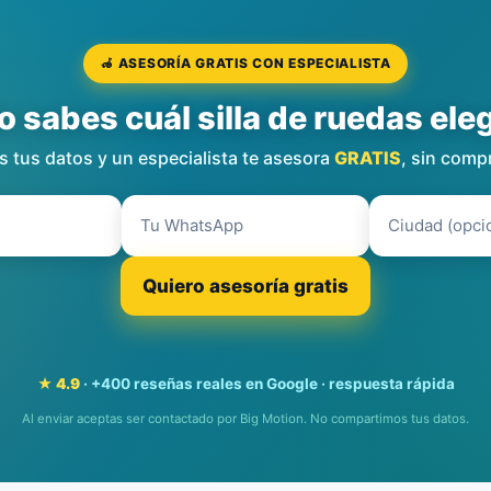
🦽 ASESORÍA GRATIS CON ESPECIALISTA
o sabes cuál silla de ruedas eleg
 tus datos y un especialista te asesora
GRATIS
, sin comp
Quiero asesoría gratis
★ 4.9
· +400 reseñas reales en Google · respuesta rápida
Al enviar aceptas ser contactado por Big Motion. No compartimos tus datos.