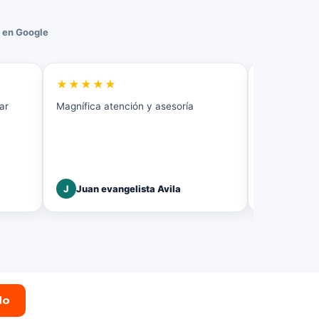
 en Google
★★★★★
★★★★
ar
Magnífica atención y asesoría
Excelente el 
J
Juan evangelista Avila
J
Jose Gr
do