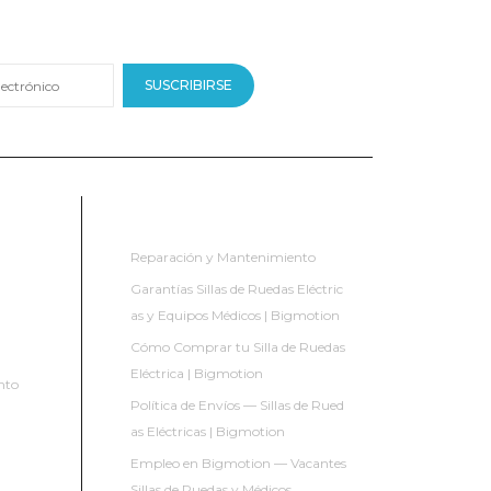
SUSCRIBIRSE
NUESTROS SERVICIOS
Reparación y Mantenimiento
Garantías Sillas de Ruedas Eléctric
as y Equipos Médicos | Bigmotion
Cómo Comprar tu Silla de Ruedas
Eléctrica | Bigmotion
nto
Política de Envíos — Sillas de Rued
as Eléctricas | Bigmotion
Empleo en Bigmotion — Vacantes
Sillas de Ruedas y Médicos