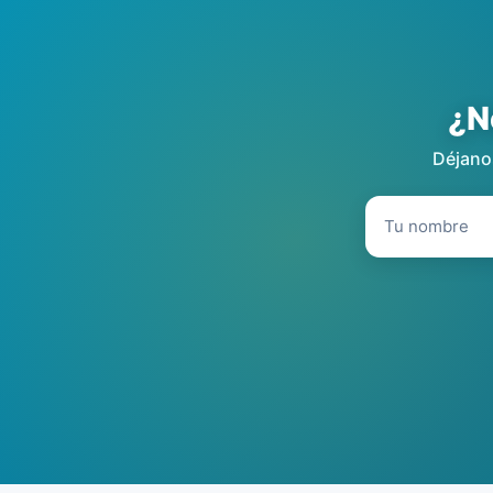
¿N
Déjanos