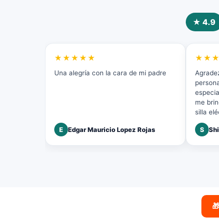
★ 4.9
★★★★★
★★
Una alegría con la cara de mi padre
Agradez
persona
especia
me brin
silla e
atenció
E
Edgar Mauricio Lopez Rojas
S
Shi
