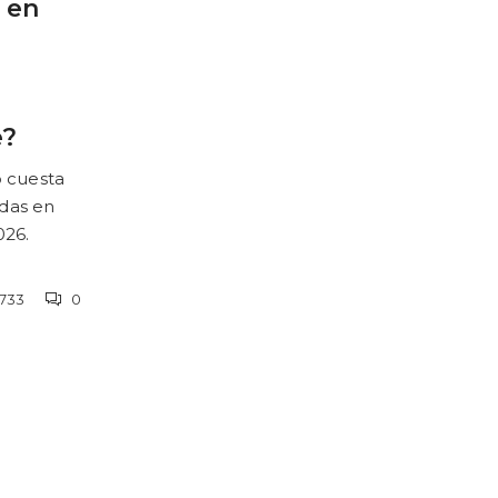
 en
e?
 cuesta
edas en
026.
733
0