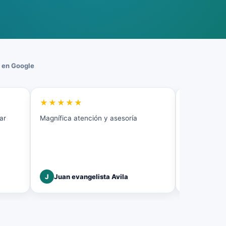
 en Google
★★★★★
★★★★
ar
Magnífica atención y asesoría
Excelente el 
J
Juan evangelista Avila
J
Jose Gr