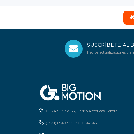

SUSCRÍBETE AL 
Recibe actualizaciones diari
CL 2A Sur 71d-58, Barrio Américas Central
(+57 1) 6949833 - 300 1147545