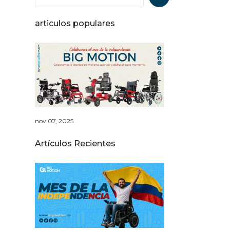
articulos populares
Sillas de Ruedas elé
nov 07, 2025
Artículos Recientes
La independencia se 