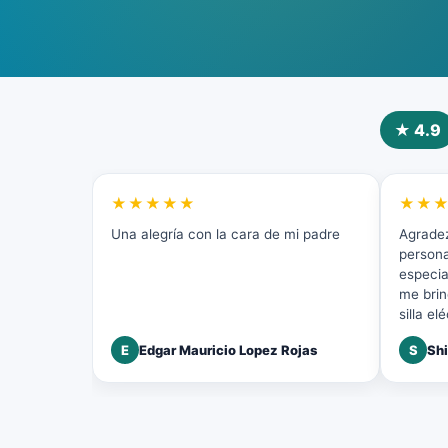
★ 4.9
★★★★★
★★
Una alegría con la cara de mi padre
Agradez
persona
especia
me brin
silla e
atenció
E
Edgar Mauricio Lopez Rojas
S
Shi