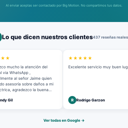
Al enviar aceptas ser contactado por Big Motion. No compartimos tus datos.
Lo que dicen nuestros clientes
437 reseñas reales
★★★
★★★★★
co mucho la atención del
Excelente servicio muy buen lug
l via WhatsApp ,
lmente al señor Jaime quien
do asesoría sobre daños a mi
léctrica, agradezco la buena
n y disposición a mi solicitud.
ndy Gil
R
Rodrigo Garzon
Ver todas en Google →