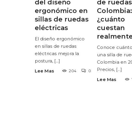
del diseño
de ruedas
ergonómico en
Colombia:
sillas de ruedas
¿cuánto
eléctricas
cuestan
realment
El diseño ergonómico
en sillas de ruedas
Conoce cuánto
eléctricas mejora la
una silla de ru
postura, [...]
Colombia en 2
Precios, [...]
Lee Mas
204
0
Lee Mas