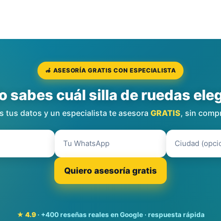
🦽 ASESORÍA GRATIS CON ESPECIALISTA
o sabes cuál silla de ruedas eleg
 tus datos y un especialista te asesora
GRATIS
, sin comp
Quiero asesoría gratis
★ 4.9
· +400 reseñas reales en Google · respuesta rápida