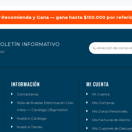
 Recomienda y Gana — gana hasta $150.000 por referi
BOLETÍN INFORMATIVO
as!
INFORMACIÓN
MI CUENTA
Contáctenos
Mi Cuenta
Sillas de Ruedas Eléctricas en Colo
Mis Compras
mbia — Catálogo | Bigmotion
Mis Datos Personales
Nuestro Catálogo
Mis Facturas de Abono
Nuestra Tienda
Mis Cupones de Descue