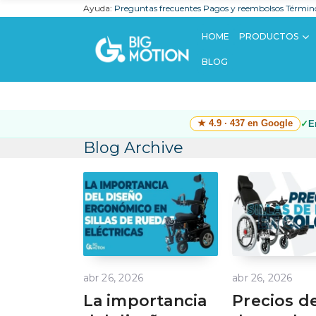
Ayuda:
Preguntas frecuentes
Pagos y reembolsos
Término
HOME
PRODUCTOS
BLOG
★ 4.9 · 437 en Google
E
Blog Archive
abr 26, 2026
abr 26, 2026
La importancia
Precios de