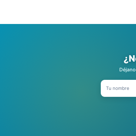
¿N
Déjanos