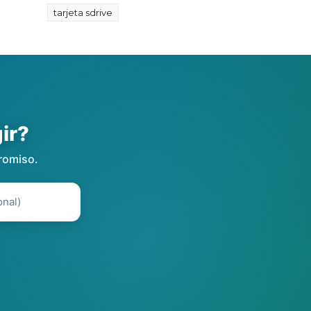
tarjeta sdrive
ir?
romiso.