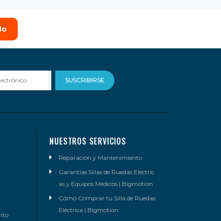
do
SUSCRIBIRSE
NUESTROS SERVICIOS
Reparación y Mantenimiento
Garantías Sillas de Ruedas Eléctric
as y Equipos Médicos | Bigmotion
Cómo Comprar tu Silla de Ruedas
Eléctrica | Bigmotion
nto