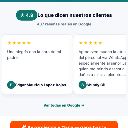
★ 4.9
Lo que dicen nuestros clientes
437 reseñas reales en Google
★★★★★
★★★★★
Una alegría con la cara de mi
Agradezco mucho la atenc
padre
del personal via WhatsApp 
especialmente al señor Ja
quien me brindo asesoría 
daños a mi silla eléctrica,
agradezco la buena atenci
E
Edgar Mauricio Lopez Rojas
S
Shindy Gil
disposición a mi solicitud.
Ver todas en Google →
🎁 Recomienda y Gana — gana hasta