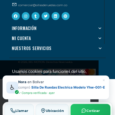
comercial@sillasderuedas.com.co
INFORMACIÓN
MI CUENTA
NUESTROS SERVICIOS
© 2026, BIG MOTION. Derechos Reservados.
Usamos cookies para funciones del sitio,
preferencias y medición. Puedes
×
Nora
en Bolivar
Información legal y ayuda
administrarlas desde tu navegador.
♿
compró
Silla De Ruedas Electrica Modelo Yhw-001-E
Preguntas frecuentes
Pagos y reembolsos
Términos de uso
Política de
Ver política de cookies
✓
✓ Compra verificada · ayer
cookies
Tratamiento de datos
Devoluciones
Entendido
Llamar
Ubicación
Cotizar