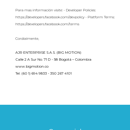
Para mas información visite: - Developer Policies:
https://developers.facebook.com/devpolicy - Platform Terms:
https://developers.facebook.com/terms
Cordialmente,
AJR ENTERPRISE S.A.S. (BIG MOTION)
Calle 2 A Sur No. 71 D - 58 Bogotá – Colombia
www.bigmotion.co
Tel. (60 1) 694 9833 - 350 267 4101