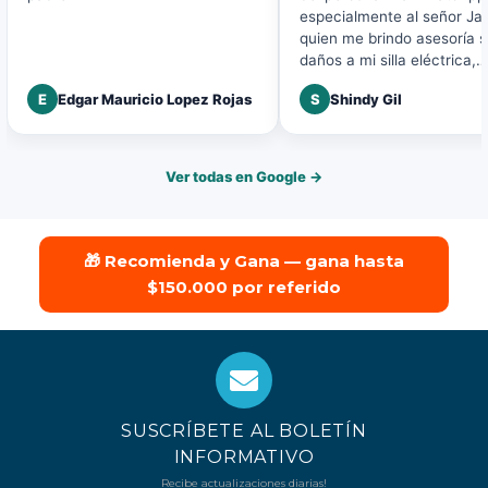
especialmente al señor Ja
quien me brindo asesoría 
daños a mi silla eléctrica,
agradezco la buena atenci
E
Edgar Mauricio Lopez Rojas
S
Shindy Gil
disposición a mi solicitud.
Ver todas en Google →
🎁 Recomienda y Gana — gana hasta
$150.000 por referido
SUSCRÍBETE AL BOLETÍN
INFORMATIVO
Recibe actualizaciones diarias!