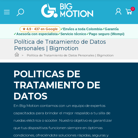
0
★ 4.9 · 437 en Google
Envíos a toda Colombia
Garantía
Asesoría con especialista
Servicio técnico
Pago seguro (Wompi)
Política de Tratamiento de Datos
Personales | Bigmotion
Política de Tratamiento de Datos Personales | Bigmotion
POLITICAS DE
TRATAMIENTO DE
DATOS
En Big Motion contamos con un equipo de expertos
capacitados para brindar el mejor respaldo a tu silla de
ruedas eléctrica o scooter. Nuestro objetivo es garantizar
que tus dispositivos funcionen siempre en óptimas
condiciones, ofreciéndote soluciones rápidas, seguras y