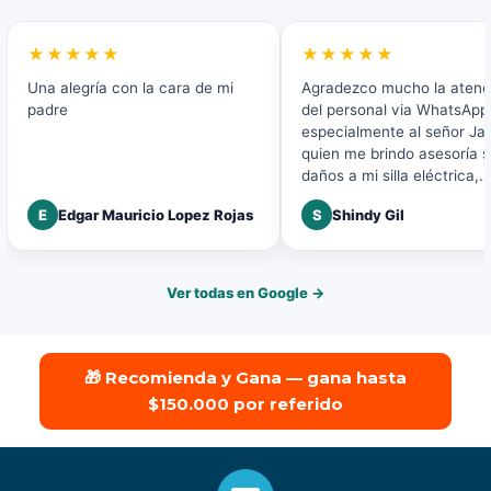
★★★★★
★★★★★
Una alegría con la cara de mi
Agradezco mucho la atenc
padre
del personal via WhatsApp 
especialmente al señor Ja
quien me brindo asesoría 
daños a mi silla eléctrica,
agradezco la buena atenci
E
Edgar Mauricio Lopez Rojas
S
Shindy Gil
disposición a mi solicitud.
Ver todas en Google →
🎁 Recomienda y Gana — gana hasta
$150.000 por referido