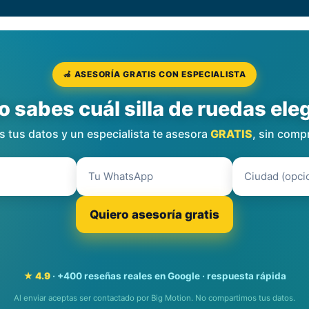
🦽 ASESORÍA GRATIS CON ESPECIALISTA
o sabes cuál silla de ruedas eleg
 tus datos y un especialista te asesora
GRATIS
, sin comp
Quiero asesoría gratis
★ 4.9
· +400 reseñas reales en Google · respuesta rápida
Al enviar aceptas ser contactado por Big Motion. No compartimos tus datos.