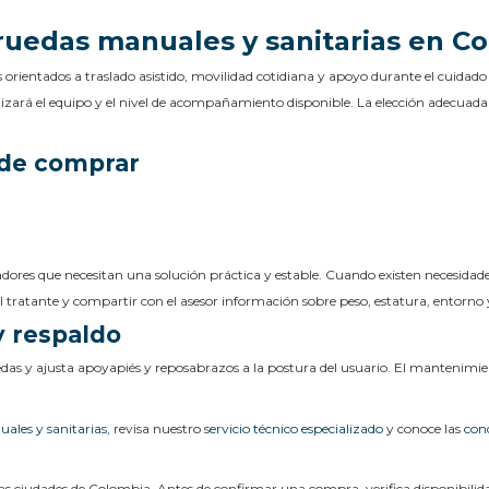
e ruedas manuales y sanitarias en C
as orientados a traslado asistido, movilidad cotidiana y apoyo durante el cuida
tilizará el equipo y el nivel de acompañamiento disponible. La elección adecuad
 de comprar
dadores que necesitan una solución práctica y estable. Cuando existen necesidade
nal tratante y compartir con el asesor información sobre peso, estatura, entorno 
y respaldo
edas y ajusta apoyapiés y reposabrazos a la postura del usuario. El mantenimi
uales y sanitarias
, revisa nuestro
servicio técnico especializado
y conoce las
cond
tas ciudades de Colombia. Antes de confirmar una compra, verifica disponibilid