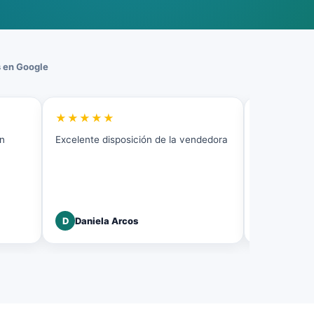
 en Google
★★★★★
★★★★
ón
Excelente disposición de la vendedora
Excelente gr
D
Daniela Arcos
C
carolina