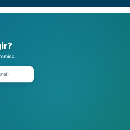
ir?
romiso.