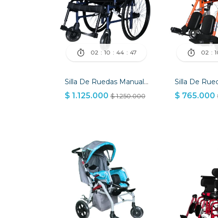
02
10
44
46
02
1
Silla De Ruedas Manual Veltrix
$ 1.125.000
$ 765.000
$ 1.250.000
AÑADIR A LA CESTA
AÑADIR A LA