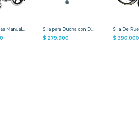
Silla de Ruedas Manual Neurológica Pediatrica
Silla para Ducha con Descansabrazos
00
$ 279.900
$ 390.00
 CESTA
AÑADIR A LA CESTA
AÑADIR A LA