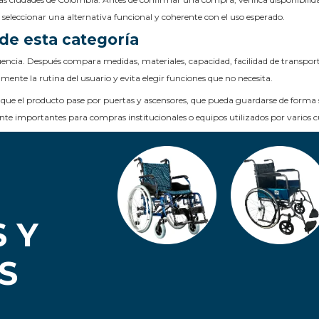
e seleccionar una alternativa funcional y coherente con el uso esperado.
de esta categoría
encia. Después compara medidas, materiales, capacidad, facilidad de transporte
amente la rutina del usuario y evita elegir funciones que no necesita.
que el producto pase por puertas y ascensores, que pueda guardarse de forma 
mente importantes para compras institucionales o equipos utilizados por varios c
 Y
S