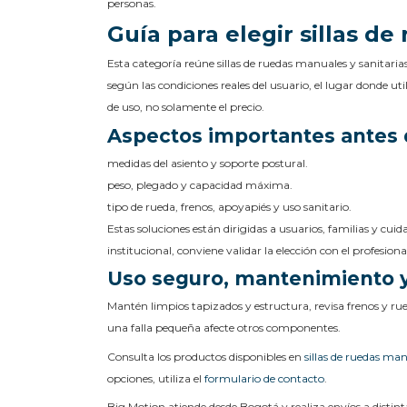
personas.
Guía para elegir sillas d
Esta categoría reúne sillas de ruedas manuales y sanitari
según las condiciones reales del usuario, el lugar donde u
de uso, no solamente el precio.
Aspectos importantes antes
medidas del asiento y soporte postural.
peso, plegado y capacidad máxima.
tipo de rueda, frenos, apoyapiés y uso sanitario.
Estas soluciones están dirigidas a usuarios, familias y cui
institucional, conviene validar la elección con el profesio
Uso seguro, mantenimiento 
Mantén limpios tapizados y estructura, revisa frenos y ru
una falla pequeña afecte otros componentes.
Consulta los productos disponibles en
sillas de ruedas man
opciones, utiliza el
formulario de contacto
.
Big Motion atiende desde Bogotá y realiza envíos a distin