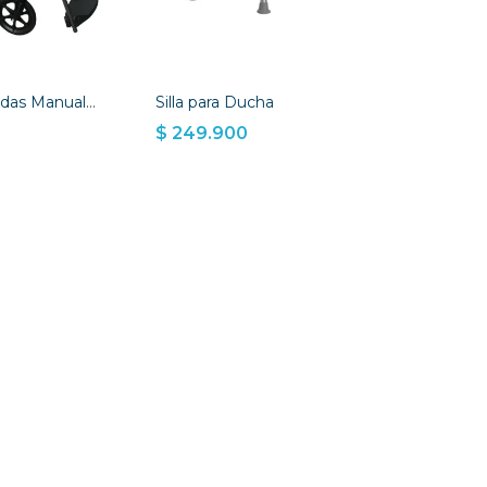
Silla De Ruedas Manual Estándar
Silla para Ducha
0
$ 249.900
 CESTA
AÑADIR A LA CESTA