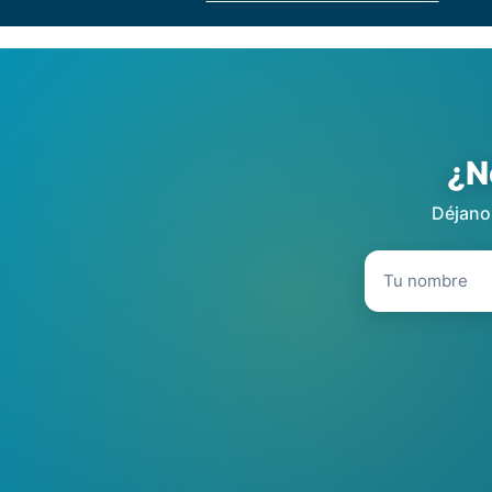
¿N
Déjanos