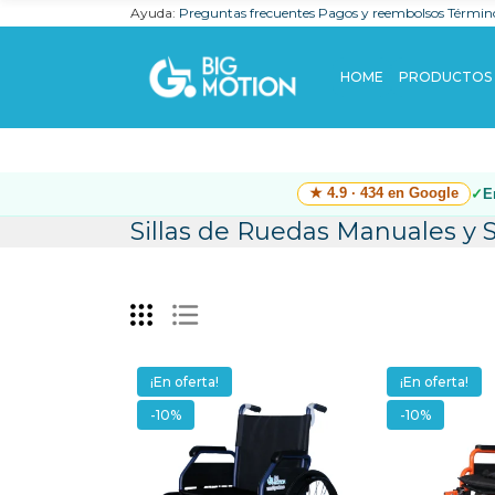
Ayuda:
Preguntas frecuentes
Pagos y reembolsos
Término
HOME
PRODUCTOS
★ 4.9 · 434 en Google
E
Sillas de Ruedas Manuales y S
¡En oferta!
¡En oferta!
-10%
-10%