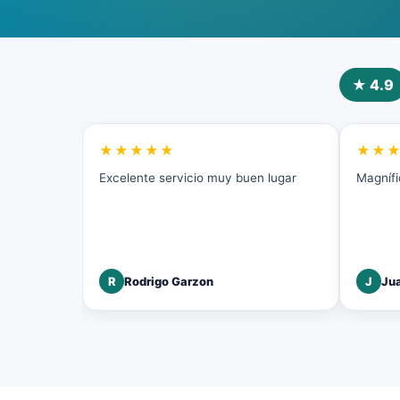
★ 4.9
★★★★★
★★
Excelente servicio muy buen lugar
Magnífi
R
Rodrigo Garzon
J
Jua