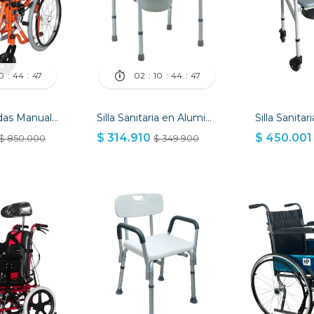
0
44
46
02
10
44
46
Silla De Ruedas Manual Pediatrica Azel
Silla Sanitaria en Aluminio
$ 314.910
$ 450.001
$ 850.000
$ 349.900
AÑADIR A LA
 CESTA
AÑADIR A LA CESTA