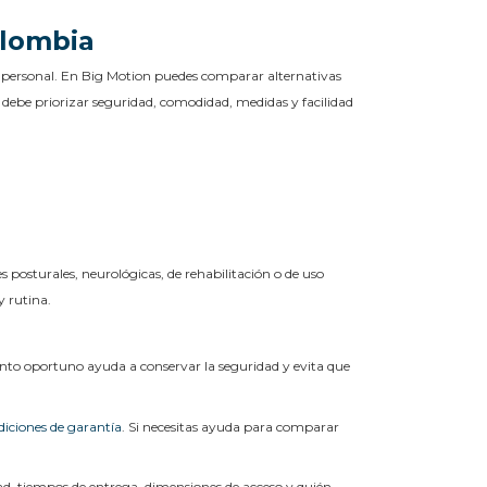
olombia
do personal. En Big Motion puedes comparar alternativas
a debe priorizar seguridad, comodidad, medidas y facilidad
s posturales, neurológicas, de rehabilitación o de uso
y rutina.
ento oportuno ayuda a conservar la seguridad y evita que
iciones de garantía
. Si necesitas ayuda para comparar
ad, tiempos de entrega, dimensiones de acceso y quién