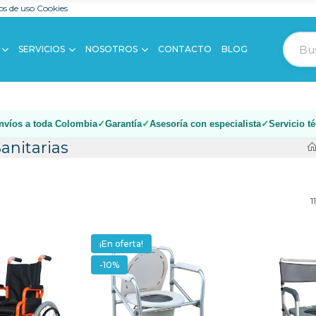
s de uso
Cookies
SERVICIOS
NOSOTROS
CONTACTO
BLOG
nvíos a toda Colombia
Garantía
Asesoría con especialista
Servicio t
anitarias
1
¡En oferta!
-10%