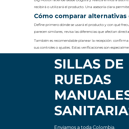
recibirá o utilizará el producto. Una asesoría clara permit
Cómo comparar alternativas 
Define primero dónde se usará el producto y con qué frecu
parecen similares, revisa las diferencias que afectan direct
También es recomendable planear la recepción: confirma 
sus controles o ajustes. Estas verificaciones son especial
SILLAS DE
RUEDAS
MANUALES
SANITARIA
Enviamos a toda Colombia.