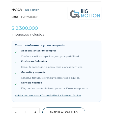
MARCA:
Big Motion
SKU:
FVG2SI0202E
$ 2.300.000
Impuestos incluidos
Compra informada y con respaldo
Asesoría antes de comprar
✓
Confirma medidas, capacidad, uso y compatibilidad.
Envíos en Colombia
✓
Consulta cobertura, tiempos y condiciones de entrega.
Garantía y soporte
✓
Conserva factura, referencia y accesorios del equipo.
Servicio técnico
✓
Diagnóstico, mantenimiento y orientación sobre repuestos.
Hablar con un asesor
Garantías
Envíos
Servicio técnico
-
+
AÑADIR AL CARRITO