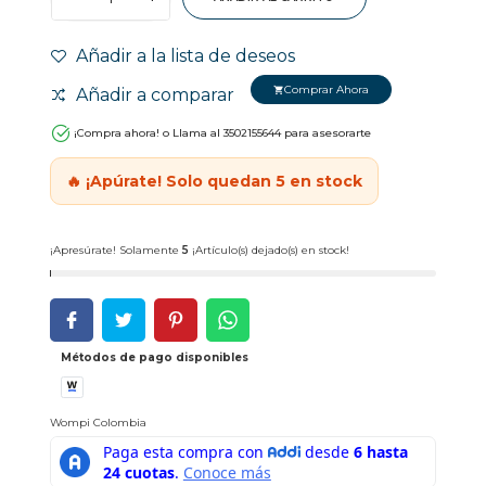
Añadir a la lista de deseos
Comprar Ahora
Añadir a comparar
shopping_cart
¡Compra ahora! o Llama al 3502155644 para asesorarte
🔥 ¡Apúrate! Solo quedan 5 en stock
¡Apresúrate! Solamente
5
¡Artículo(s) dejado(s) en stock!
Métodos de pago disponibles
Wompi Colombia