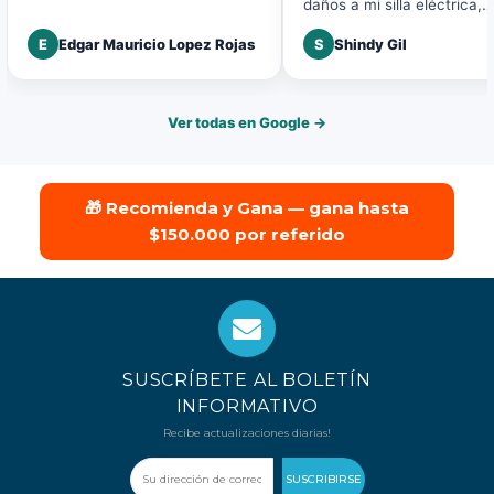
daños a mi silla eléctrica,
agradezco la buena atenci
E
Edgar Mauricio Lopez Rojas
S
Shindy Gil
disposición a mi solicitud.
Ver todas en Google →
🎁 Recomienda y Gana — gana hasta
$150.000 por referido
SUSCRÍBETE AL BOLETÍN
INFORMATIVO
Recibe actualizaciones diarias!
SUSCRIBIRSE