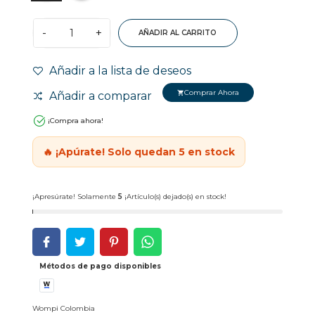
-
+
AÑADIR AL CARRITO
Añadir a la lista de deseos
Comprar Ahora
Añadir a comparar
shopping_cart
¡Compra ahora!
🔥 ¡Apúrate! Solo quedan 5 en stock
¡Apresúrate! Solamente
5
¡Artículo(s) dejado(s) en stock!
Métodos de pago disponibles
Wompi Colombia