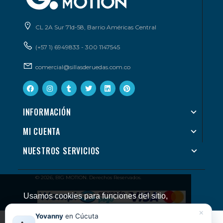
CL 2A Sur 71d-58, Barrio Américas Central
(+57 1) 6949833 - 300 1147545
comercial@sillasderuedas.com.co
INFORMACIÓN
MI CUENTA
NUESTROS SERVICIOS
© 2026, BIG MOTION. Derechos Reservados.
Usamos cookies para funciones del sitio,
preferencias y medición. Puedes
×
Yovanny
en Cúcuta
Información legal y ayuda
administrarlas desde tu navegador.