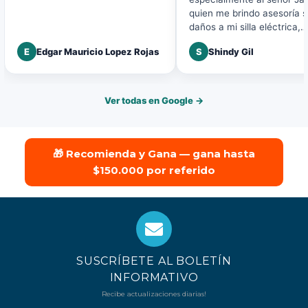
quien me brindo asesoría 
daños a mi silla eléctrica,
agradezco la buena atenci
E
Edgar Mauricio Lopez Rojas
S
Shindy Gil
disposición a mi solicitud.
Ver todas en Google →
🎁 Recomienda y Gana — gana hasta
$150.000 por referido
SUSCRÍBETE AL BOLETÍN
INFORMATIVO
Recibe actualizaciones diarias!