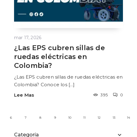
mar 17, 2026
¿Las EPS cubren sillas de
ruedas eléctricas en
Colombia?
¿Las EPS cubren sillas de ruedas eléctricas en
Colombia? Conoce los [...]
Lee Mas
395
0
6
7
8
9
10
11
12
13
14
Categoría